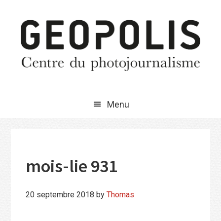
Passer
Passer
Passer
à
au
à
la
contenu
la
navigation
principal
barre
principale
latérale
principale
Menu
mois-lie 931
20 septembre 2018
by
Thomas