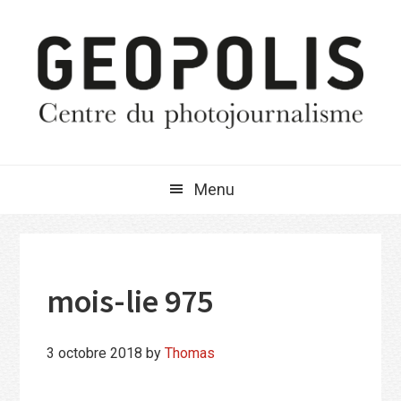
Passer
Passer
Passer
à
au
à
la
contenu
la
navigation
principal
barre
principale
latérale
principale
Menu
mois-lie 975
3 octobre 2018
by
Thomas