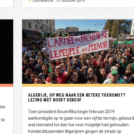
Conférence : 17 octobre 2019
►
ALGERIJE, OP WEG NAAR EEN BETERE TOEKOMST?
LEZING MET KOERT DEBEUF
ise
Toen president Bouteflika begin februari 2019
aankondigde op te gaan voor een vijfde termijn, gebeur
 le
wat niemand tot dan toe voor mogelijk had gehouden:
honderdduizenden Algerijnen gingen de straat op