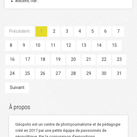
Actualité, Iran :
►
Précédent
1
2
3
4
5
6
7
8
9
10
11
12
13
14
15
16
17
18
19
20
21
22
23
24
25
26
27
28
29
30
31
Suivant
À propos
Géopolis est un centre de photojournalisme et de pédagogie
créé en 2017 par une petite équipe de passionnés de
géopolitique. Par la conjugaison d’expositions