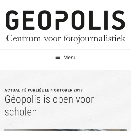
Spring
Door
Spring
naar
naar
naar
de
de
de
hoofdnavigatie
hoofd
eerste
inhoud
sidebar
Menu
ACTUALITÉ PUBLIÉE LE 4 OKTOBER 2017
Géopolis is open voor
scholen