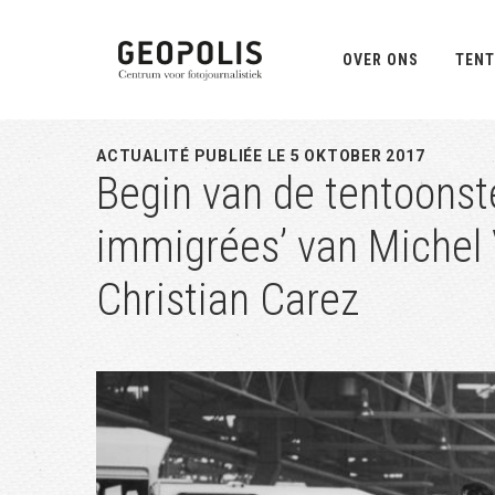
Spring
Door
Spring
naar
naar
naar
OVER ONS
TENT
de
de
de
hoofdnavigatie
hoofd
eerste
inhoud
sidebar
ACTUALITÉ PUBLIÉE LE 5 OKTOBER 2017
Begin van de tentoonst
immigrées’ van Michel
Christian Carez