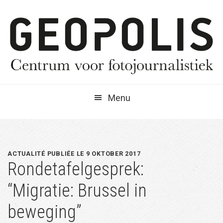
Spring
Door
Spring
naar
naar
naar
de
de
de
hoofdnavigatie
hoofd
eerste
inhoud
sidebar
Menu
ACTUALITÉ PUBLIÉE LE 9 OKTOBER 2017
Rondetafelgesprek:
“Migratie: Brussel in
beweging”