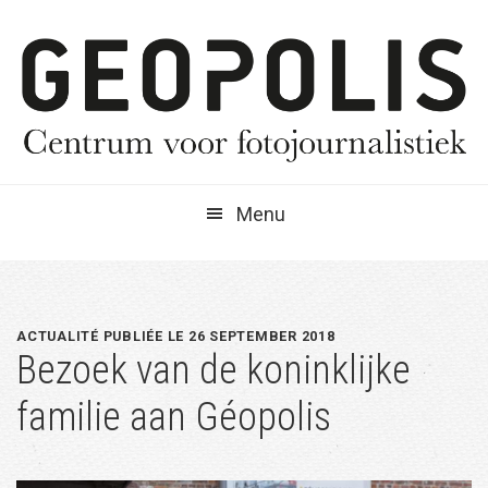
Spring
Door
Spring
naar
naar
naar
de
de
de
hoofdnavigatie
hoofd
eerste
inhoud
sidebar
Menu
ACTUALITÉ PUBLIÉE LE 26 SEPTEMBER 2018
Bezoek van de koninklijke
familie aan Géopolis