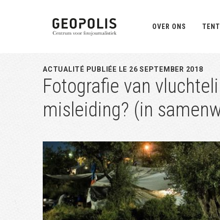
Spring
Door
Spring
naar
naar
naar
OVER ONS
TENT
de
de
de
hoofdnavigatie
hoofd
eerste
inhoud
sidebar
ACTUALITÉ PUBLIÉE LE 26 SEPTEMBER 2018
Fotografie van vluchteli
misleiding? (in samen