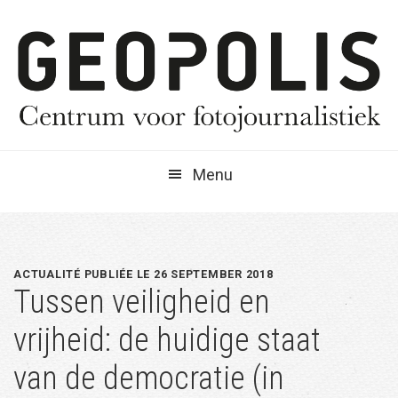
Spring
Door
Spring
naar
naar
naar
de
de
de
hoofdnavigatie
hoofd
eerste
inhoud
sidebar
Menu
ACTUALITÉ PUBLIÉE LE 26 SEPTEMBER 2018
Tussen veiligheid en
vrijheid: de huidige staat
van de democratie (in