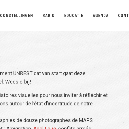
OONSTELLINGEN
RADIO
EDUCATIE
AGENDA
CONT
ement UNREST dat van start gaat deze
l. Wees erbij!
toires visuelles pour nous inviter à réfléchir et
ns autour de l’état d’incertitude de notre
ographies de douze photographes de MAPS
t : #migration,
#politique
, conflits armés,