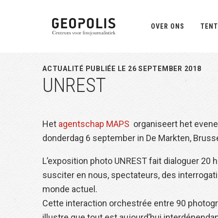
Spring
Door
Spring
naar
naar
naar
OVER ONS
TENT
de
de
de
hoofdnavigatie
hoofd
eerste
inhoud
sidebar
ACTUALITÉ PUBLIÉE LE 26 SEPTEMBER 2018
UNREST
Het
agentschap MAPS
organiseert het even
donderdag 6 september in De Markten, Brusse
L’exposition photo UNREST fait dialoguer 20 his
susciter en nous, spectateurs, des interrogatio
monde actuel.
Cette interaction orchestrée entre 90 phot
illustre que tout est aujourd’hui interdépendan