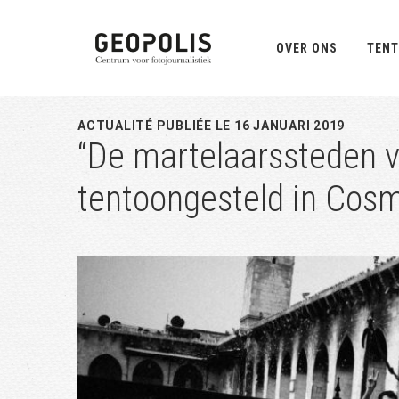
Spring
Door
Spring
naar
naar
naar
OVER ONS
TENT
de
de
de
hoofdnavigatie
hoofd
eerste
inhoud
sidebar
ACTUALITÉ PUBLIÉE LE 16 JANUARI 2019
“De martelaarssteden 
tentoongesteld in Cosm