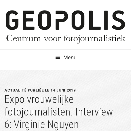
Spring
Door
Spring
naar
naar
naar
de
de
de
hoofdnavigatie
hoofd
eerste
inhoud
sidebar
Menu
ACTUALITÉ PUBLIÉE LE 14 JUNI 2019
Expo vrouwelijke
fotojournalisten. Interview
6: Virginie Nguyen