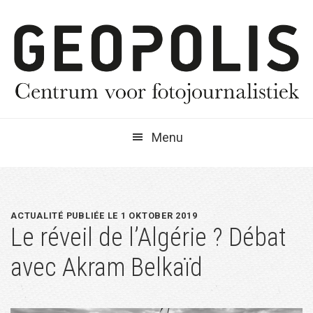
Spring
Door
Spring
naar
naar
naar
de
de
de
hoofdnavigatie
hoofd
eerste
inhoud
sidebar
Menu
ACTUALITÉ PUBLIÉE LE 1 OKTOBER 2019
Le réveil de l’Algérie ? Débat
avec Akram Belkaïd