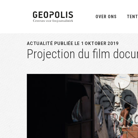
Spring
Door
Spring
naar
naar
naar
OVER ONS
TENT
de
de
de
hoofdnavigatie
hoofd
eerste
inhoud
sidebar
ACTUALITÉ PUBLIÉE LE 1 OKTOBER 2019
Projection du film doc