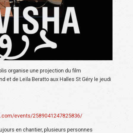
olis organise une projection du film
 et de Leïla Beratto aux Halles St Géry le jeudi
k.com/events/2589041247825836/
oujours en chantier, plusieurs personnes