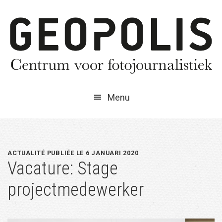
Spring
Door
Spring
naar
naar
naar
de
de
de
hoofdnavigatie
hoofd
eerste
inhoud
sidebar
Menu
ACTUALITÉ PUBLIÉE LE 6 JANUARI 2020
Vacature: Stage
projectmedewerker