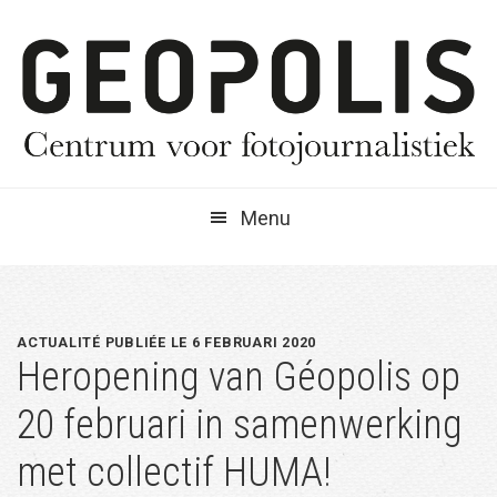
Spring
Door
Spring
naar
naar
naar
de
de
de
hoofdnavigatie
hoofd
eerste
inhoud
sidebar
Menu
ACTUALITÉ PUBLIÉE LE 6 FEBRUARI 2020
Heropening van Géopolis op
20 februari in samenwerking
met collectif HUMA!