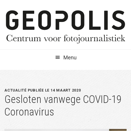
Spring
Door
Spring
naar
naar
naar
de
de
de
hoofdnavigatie
hoofd
eerste
inhoud
sidebar
Menu
ACTUALITÉ PUBLIÉE LE 14 MAART 2020
Gesloten vanwege COVID-19
Coronavirus