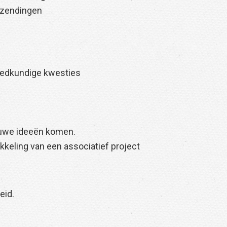
tzendingen
iedkundige kwesties
euwe ideeën komen.
keling van een associatief project
eid.