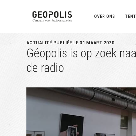
Spring
Door
Spring
naar
naar
naar
OVER ONS
TENT
de
de
de
hoofdnavigatie
hoofd
eerste
inhoud
sidebar
ACTUALITÉ PUBLIÉE LE 31 MAART 2020
Géopolis is op zoek naa
de radio