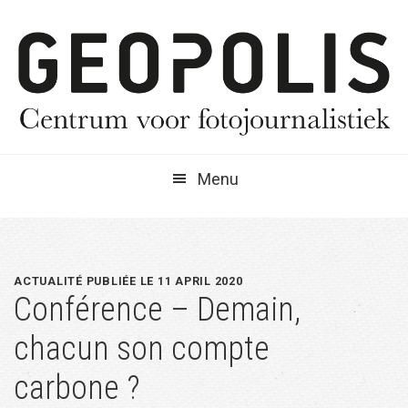
Spring
Door
Spring
naar
naar
naar
de
de
de
hoofdnavigatie
hoofd
eerste
inhoud
sidebar
Menu
ACTUALITÉ PUBLIÉE LE 11 APRIL 2020
Conférence – Demain,
chacun son compte
carbone ?