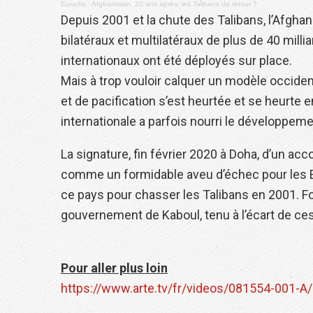
Euradio
·
Afghanistan. 20 ans après, les Talibans de retour ?
Depuis 2001 et la chute des Talibans, l’Afghan
bilatéraux et multilatéraux de plus de 40 mill
internationaux ont été déployés sur place.
Mais à trop vouloir calquer un modèle occiden
et de pacification s’est heurtée et se heurte 
internationale a parfois nourri le développeme
La signature, fin février 2020 à Doha, d’un ac
comme un formidable aveu d’échec pour les E
ce pays pour chasser les Talibans en 2001. F
gouvernement de Kaboul, tenu à l’écart de ce
Pour aller plus loin
https://www.arte.tv/fr/videos/081554-001-A/