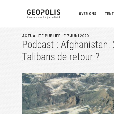
Spring
Door
Spring
naar
naar
naar
OVER ONS
TENT
de
de
de
hoofdnavigatie
hoofd
eerste
inhoud
sidebar
ACTUALITÉ PUBLIÉE LE 7 JUNI 2020
Podcast : Afghanistan. 
Talibans de retour ?