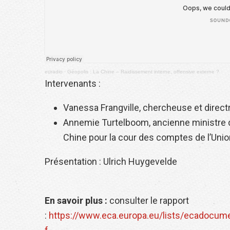
euradio
·
Géopolis : La Chine – Raidissement interne, offensive externe ?
Intervenants :
Vanessa Frangville, chercheuse et directr
Annemie Turtelboom, ancienne ministre de 
Chine pour la cour des comptes de l’Uni
Présentation : Ulrich Huygevelde
En savoir plus :
consulter le rapport
:
https://www.eca.europa.eu/lists/ecadocu