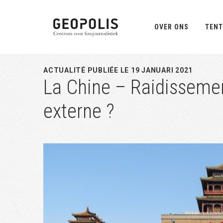
Spring
Door
Spring
naar
naar
naar
OVER ONS
TENT
de
de
de
hoofdnavigatie
hoofd
eerste
inhoud
sidebar
ACTUALITÉ PUBLIÉE LE 19 JANUARI 2021
La Chine – Raidissemen
externe ?