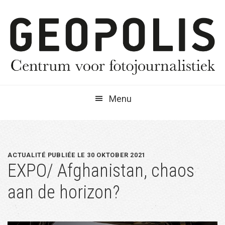
Spring
Door
Spring
naar
naar
naar
de
de
de
hoofdnavigatie
hoofd
eerste
inhoud
sidebar
Menu
ACTUALITÉ PUBLIÉE LE 30 OKTOBER 2021
EXPO/ Afghanistan, chaos
aan de horizon?