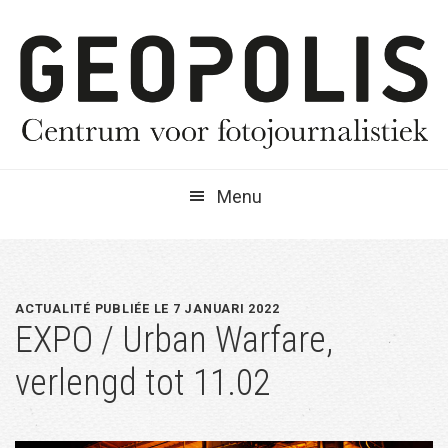
Spring
Door
Spring
naar
naar
naar
de
de
de
hoofdnavigatie
hoofd
eerste
inhoud
sidebar
Menu
ACTUALITÉ PUBLIÉE LE 7 JANUARI 2022
EXPO / Urban Warfare,
verlengd tot 11.02