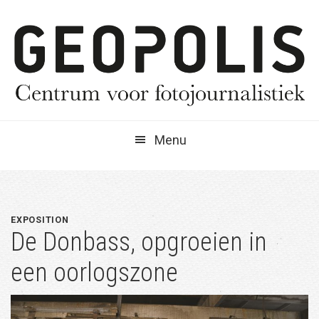
Spring
Door
Spring
naar
naar
naar
de
de
de
hoofdnavigatie
hoofd
eerste
inhoud
sidebar
Menu
EXPOSITION
De Donbass, opgroeien in
een oorlogszone