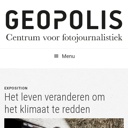
Spring
Door
Spring
naar
naar
naar
de
de
de
hoofdnavigatie
hoofd
eerste
inhoud
sidebar
Menu
EXPOSITION
Het leven veranderen om
het klimaat te redden