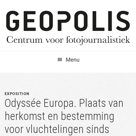
Spring
Door
Spring
naar
naar
naar
de
de
de
hoofdnavigatie
hoofd
eerste
inhoud
sidebar
Menu
EXPOSITION
Odyssée Europa. Plaats van
herkomst en bestemming
voor vluchtelingen sinds