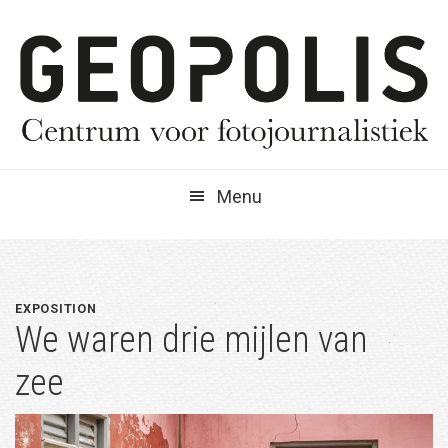
Spring
Door
Spring
naar
naar
naar
de
de
de
hoofdnavigatie
hoofd
eerste
inhoud
sidebar
Menu
EXPOSITION
We waren drie mijlen van
zee