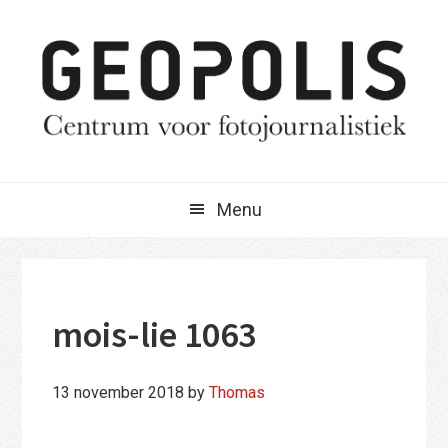
Spring
Door
Spring
naar
naar
naar
de
de
de
hoofdnavigatie
hoofd
eerste
inhoud
sidebar
Menu
mois-lie 1063
13 november 2018
by
Thomas