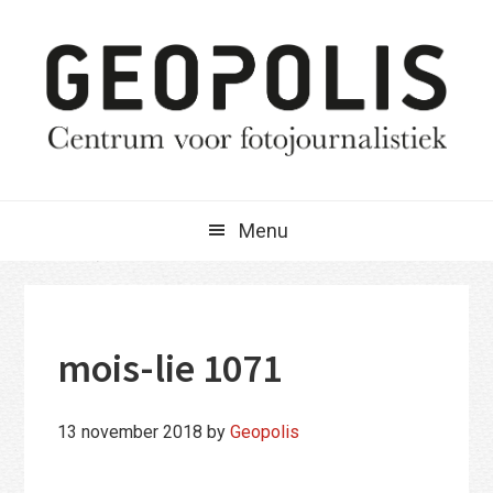
Spring
Door
Spring
naar
naar
naar
de
de
de
hoofdnavigatie
hoofd
eerste
inhoud
sidebar
Menu
mois-lie 1071
13 november 2018
by
Geopolis