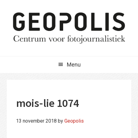
Spring
Door
Spring
naar
naar
naar
de
de
de
hoofdnavigatie
hoofd
eerste
inhoud
sidebar
Menu
mois-lie 1074
13 november 2018
by
Geopolis