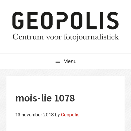
Spring
Door
Spring
naar
naar
naar
de
de
de
hoofdnavigatie
hoofd
eerste
inhoud
sidebar
Menu
mois-lie 1078
13 november 2018
by
Geopolis