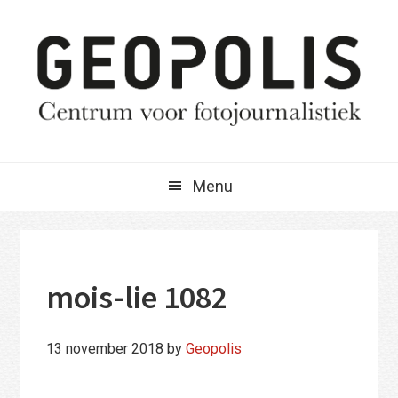
Spring
Door
Spring
naar
naar
naar
de
de
de
hoofdnavigatie
hoofd
eerste
inhoud
sidebar
Menu
mois-lie 1082
13 november 2018
by
Geopolis