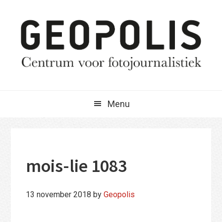
Spring
Door
Spring
naar
naar
naar
de
de
de
hoofdnavigatie
hoofd
eerste
inhoud
sidebar
Menu
mois-lie 1083
13 november 2018
by
Geopolis