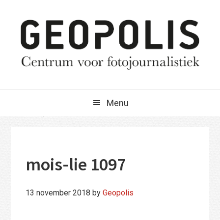
Spring
Door
Spring
naar
naar
naar
de
de
de
hoofdnavigatie
hoofd
eerste
inhoud
sidebar
Menu
mois-lie 1097
13 november 2018
by
Geopolis