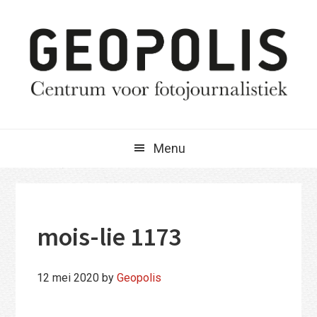
Spring
Door
Spring
naar
naar
naar
de
de
de
hoofdnavigatie
hoofd
eerste
inhoud
sidebar
Menu
mois-lie 1173
12 mei 2020
by
Geopolis