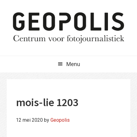
Spring
Door
Spring
naar
naar
naar
de
de
de
hoofdnavigatie
hoofd
eerste
inhoud
sidebar
Menu
mois-lie 1203
12 mei 2020
by
Geopolis