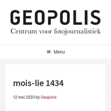
Spring
Door
Spring
naar
naar
naar
de
de
de
hoofdnavigatie
hoofd
eerste
inhoud
sidebar
Menu
mois-lie 1434
12 mei 2020
by
Geopolis