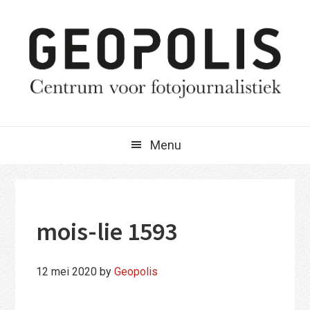
Spring
Door
Spring
naar
naar
naar
de
de
de
hoofdnavigatie
hoofd
eerste
inhoud
sidebar
Menu
mois-lie 1593
12 mei 2020
by
Geopolis