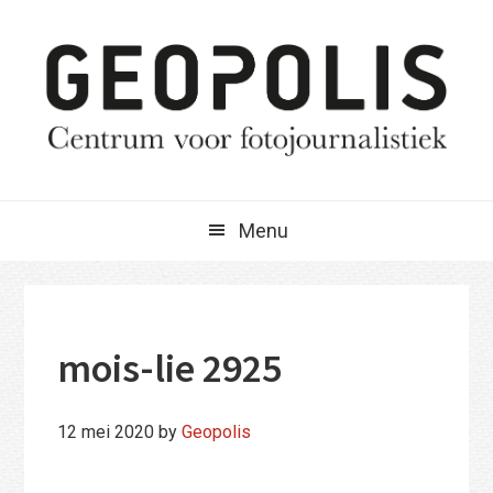
Spring
Door
Spring
naar
naar
naar
de
de
de
hoofdnavigatie
hoofd
eerste
inhoud
sidebar
Menu
mois-lie 2925
12 mei 2020
by
Geopolis