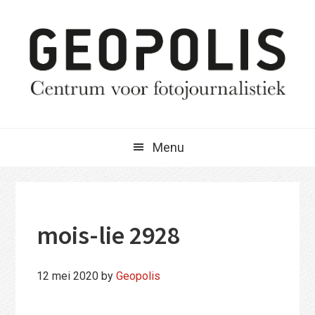
Spring
Door
Spring
naar
naar
naar
de
de
de
hoofdnavigatie
hoofd
eerste
inhoud
sidebar
Menu
mois-lie 2928
12 mei 2020
by
Geopolis