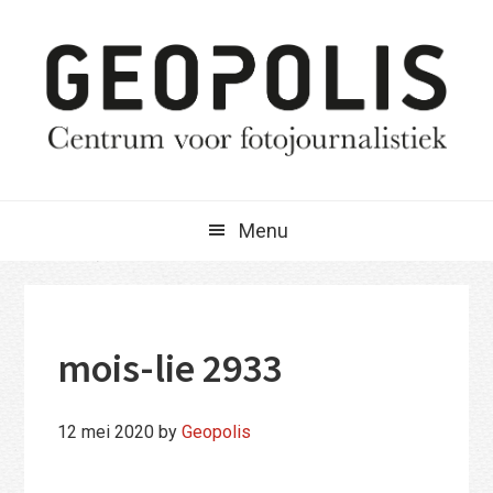
Spring
Door
Spring
naar
naar
naar
de
de
de
hoofdnavigatie
hoofd
eerste
inhoud
sidebar
Menu
mois-lie 2933
12 mei 2020
by
Geopolis