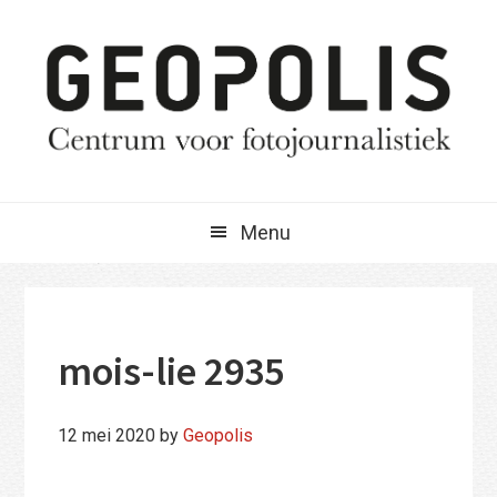
Spring
Door
Spring
naar
naar
naar
de
de
de
hoofdnavigatie
hoofd
eerste
inhoud
sidebar
Menu
mois-lie 2935
12 mei 2020
by
Geopolis