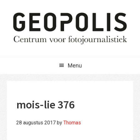
Spring
Door
Spring
naar
naar
naar
de
de
de
hoofdnavigatie
hoofd
eerste
inhoud
sidebar
Menu
mois-lie 376
28 augustus 2017
by
Thomas