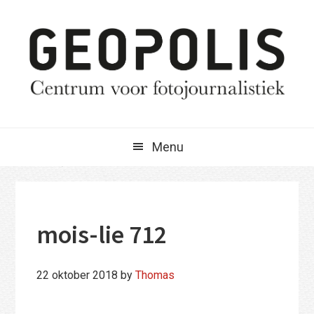
Spring
Door
Spring
naar
naar
naar
de
de
de
hoofdnavigatie
hoofd
eerste
inhoud
sidebar
Menu
mois-lie 712
22 oktober 2018
by
Thomas