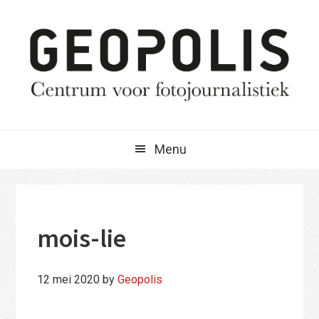
Spring
Door
Spring
naar
naar
naar
de
de
de
hoofdnavigatie
hoofd
eerste
inhoud
sidebar
Menu
mois-lie
12 mei 2020
by
Geopolis