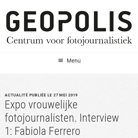
Spring
Door
Spring
naar
naar
naar
de
de
de
hoofdnavigatie
hoofd
eerste
inhoud
sidebar
Menu
ACTUALITÉ PUBLIÉE LE 27 MEI 2019
Expo vrouwelijke
fotojournalisten. Interview
1: Fabiola Ferrero