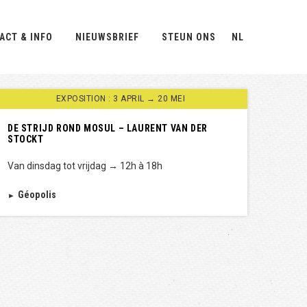
ACT & INFO
NIEUWSBRIEF
STEUN ONS
NL
EXPOSITION : 3 APRIL → 20 MEI
DE STRIJD ROND MOSUL – LAURENT VAN DER
STOCKT
Van dinsdag tot vrijdag → 12h à 18h
Géopolis
►