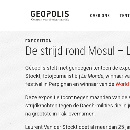
Spring
Door
Spring
naar
naar
naar
OVER ONS
TENT
de
de
de
hoofdnavigatie
hoofd
eerste
inhoud
sidebar
EXPOSITION
De strijd rond Mosul – 
Géopolis stelt met genoegen tentoon de expo
Stockt, fotojournalist bij
Le Monde
, winnaar v
festival in Perpignan en winnaar van de
World
Deze expositie toont negen maanden van de st
strijdkrachten tegen de Daesh-milities die in 
na grootste in Irak, overnamen.
Laurent Van der Stockt doet al meer dan 25 jaa