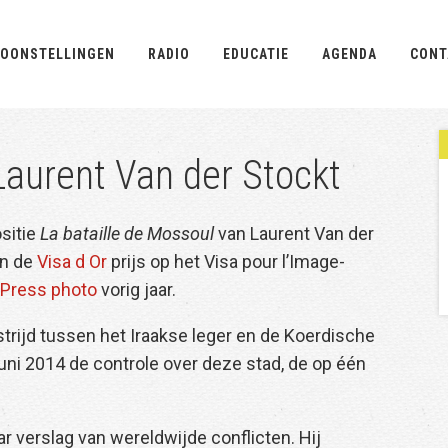
OONSTELLINGEN
RADIO
EDUCATIE
AGENDA
CONT
Laurent Van der Stockt
sitie
La bataille de Mossoul
van Laurent Van der
an de
Visa d Or
prijs op het Visa pour l’Image-
 Press photo
vorig jaar.
rijd tussen het Iraakse leger en de Koerdische
juni 2014 de controle over deze stad, de op één
r verslag van wereldwijde conflicten. Hij