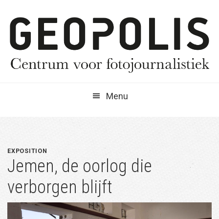
Spring
Door
Spring
naar
naar
naar
de
de
de
hoofdnavigatie
hoofd
eerste
inhoud
sidebar
Menu
EXPOSITION
Jemen, de oorlog die
verborgen blijft