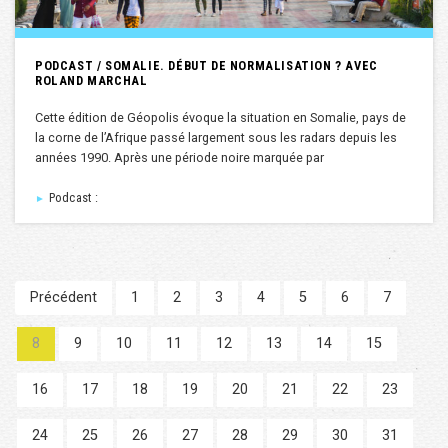
PODCAST / SOMALIE. DÉBUT DE NORMALISATION ? AVEC
ROLAND MARCHAL
Cette édition de Géopolis évoque la situation en Somalie, pays de
la corne de l’Afrique passé largement sous les radars depuis les
années 1990. Après une période noire marquée par
Podcast :
►
Précédent
1
2
3
4
5
6
7
8
9
10
11
12
13
14
15
16
17
18
19
20
21
22
23
24
25
26
27
28
29
30
31